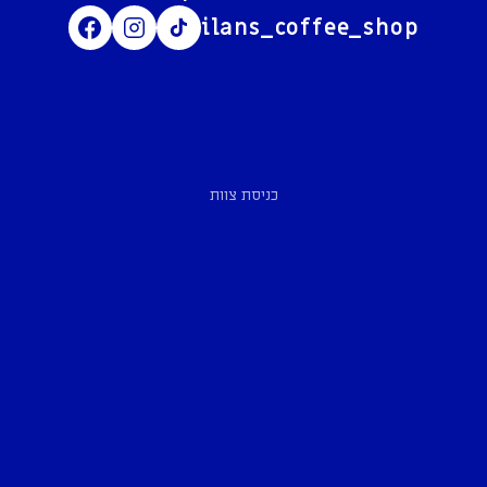
ilans_coffee_shop
כניסת צוות