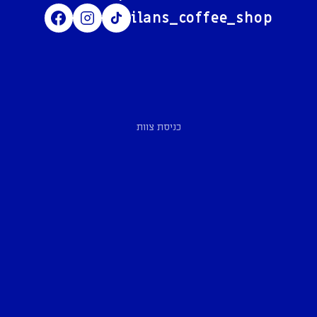
ilans_coffee_shop
כניסת צוות