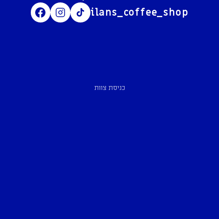
ilans_coffee_shop
כניסת צוות