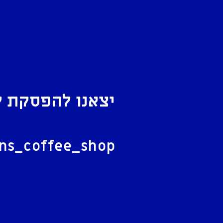
יצאנו להפסקת ק
ל
ans_coffee_shop