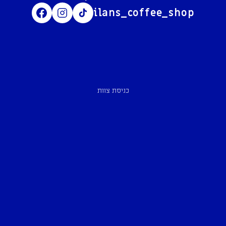
ilans_coffee_shop
כניסת צוות