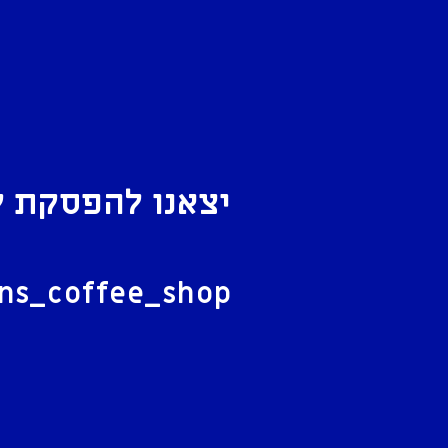
יצאנו להפסקת ק
ל
ans_coffee_shop