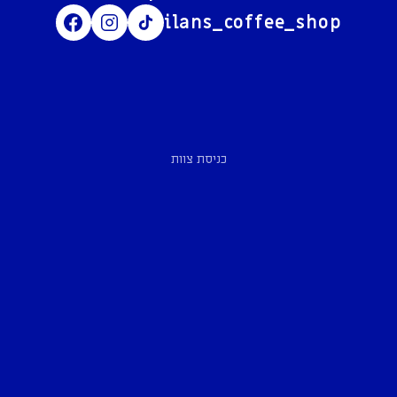
ilans_coffee_shop
כניסת צוות