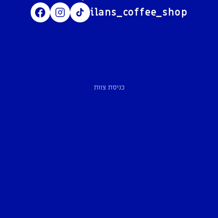
ilans_coffee_shop
כניסת צוות