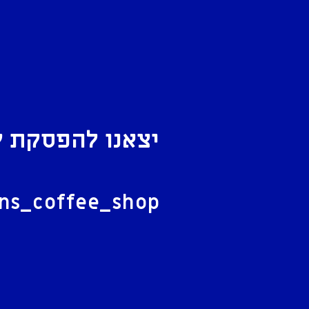
יצאנו להפסקת ק
ל
ans_coffee_shop