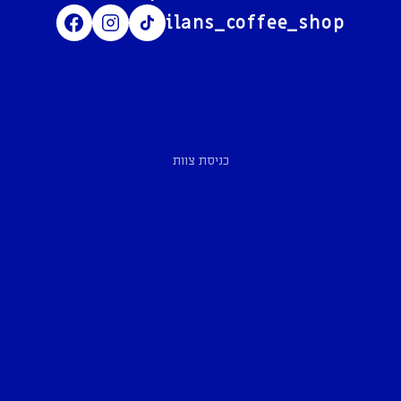
ilans_coffee_shop
כניסת צוות