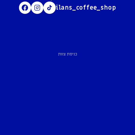
ilans_coffee_shop
כניסת צוות