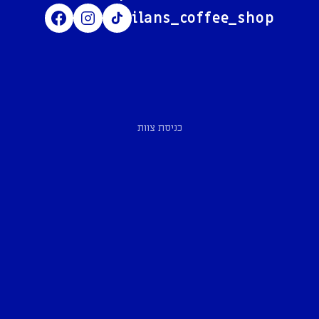
ilans_coffee_shop
כניסת צוות