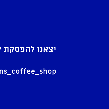
יצאנו להפסקת ק
ל
ans_coffee_shop