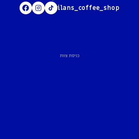
ilans_coffee_shop
כניסת צוות