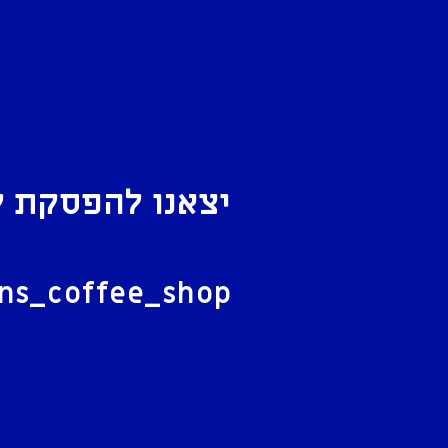
יצאנו להפסקת ק
ל
ans_coffee_shop