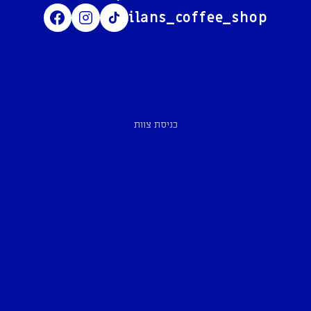
ilans_coffee_shop
כניסת צוות