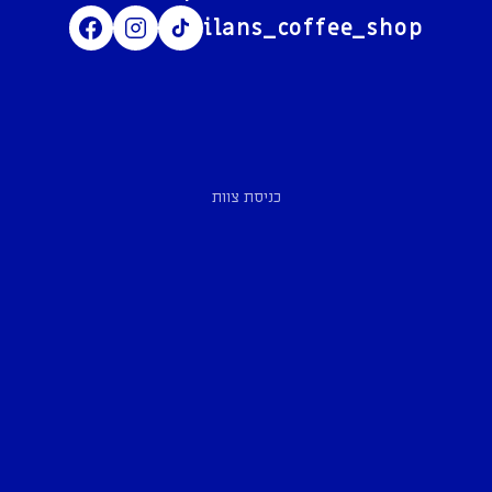
ilans_coffee_shop
כניסת צוות