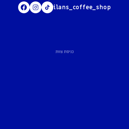
ilans_coffee_shop
כניסת צוות