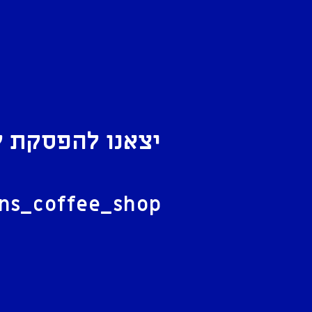
יצאנו להפסקת ק
ל
ans_coffee_shop