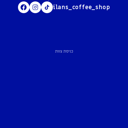
ilans_coffee_shop
כניסת צוות