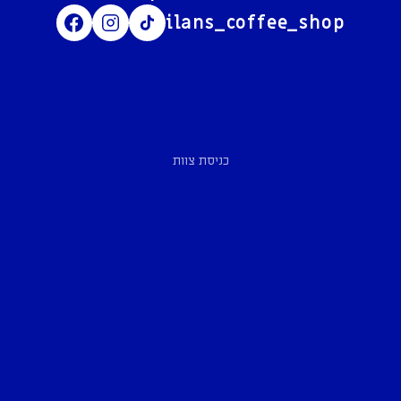
ilans_coffee_shop
כניסת צוות