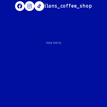
ilans_coffee_shop
כניסת צוות