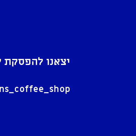
יצאנו להפסקת ק
ל
ans_coffee_shop