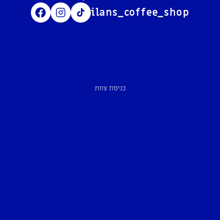
ilans_coffee_shop
כניסת צוות