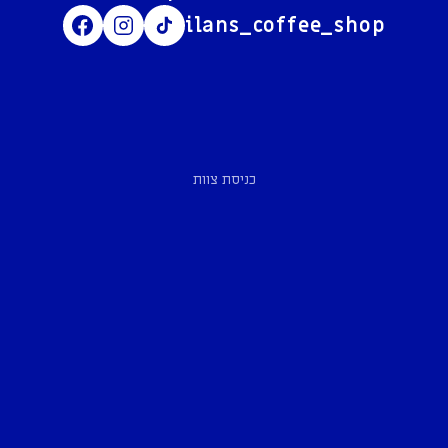
ilans_coffee_shop
כניסת צוות