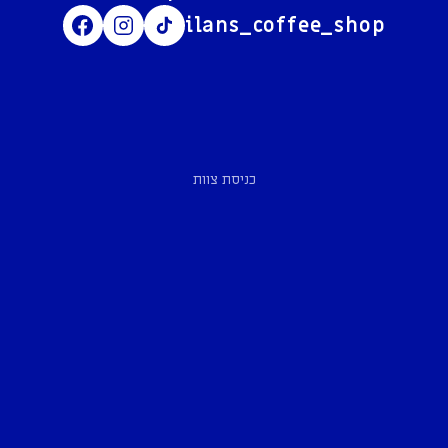
ilans_coffee_shop
כניסת צוות