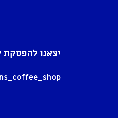
יצאנו להפסקת ק
ל
ans_coffee_shop