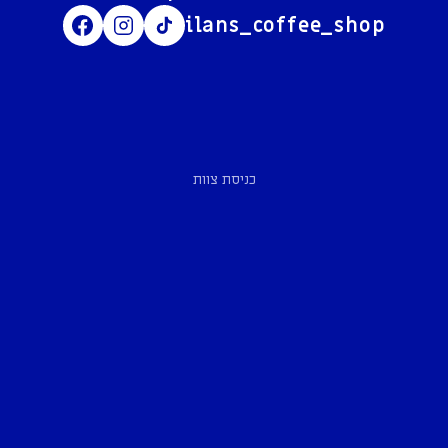
ilans_coffee_shop
כניסת צוות