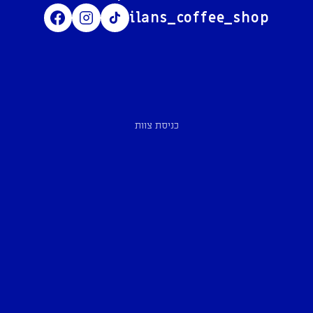
ilans_coffee_shop
כניסת צוות