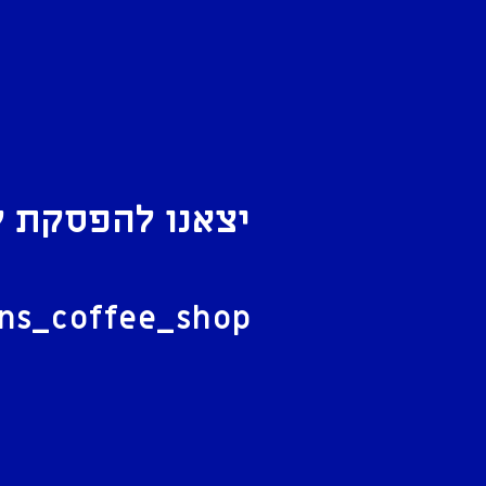
יצאנו להפסקת ק
ל
ans_coffee_shop