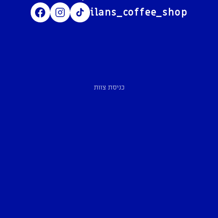
ilans_coffee_shop
כניסת צוות