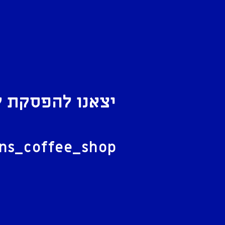
יצאנו להפסקת ק
ל
ans_coffee_shop