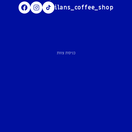
ilans_coffee_shop
כניסת צוות