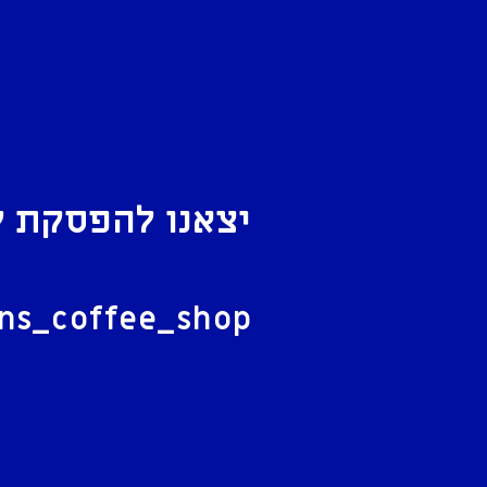
יצאנו להפסקת ק
ל
ans_coffee_shop