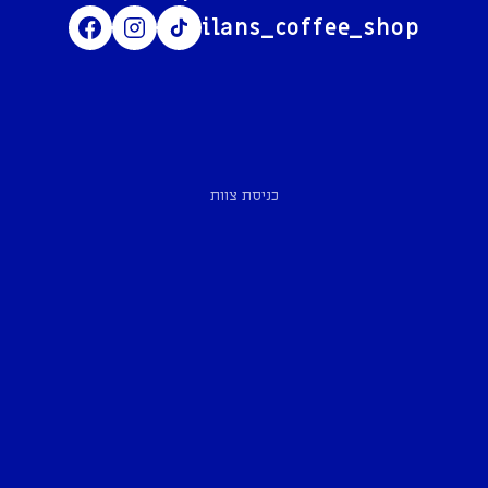
ilans_coffee_shop
כניסת צוות