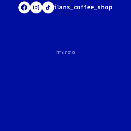
ilans_coffee_shop
כניסת צוות