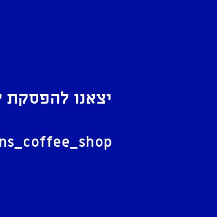
יצאנו להפסקת ק
ל
ans_coffee_shop