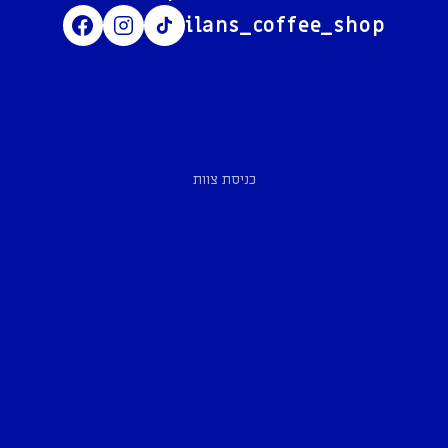
ilans_coffee_shop
כניסת צוות