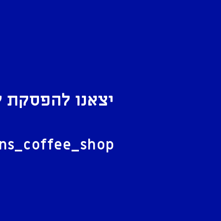
יצאנו להפסקת ק
ל
ans_coffee_shop