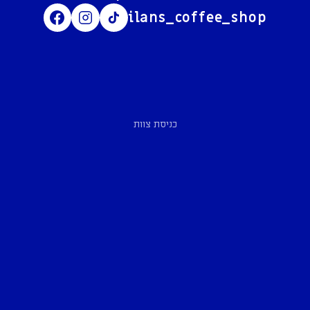
ilans_coffee_shop
כניסת צוות