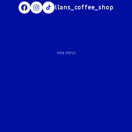
ilans_coffee_shop
כניסת צוות