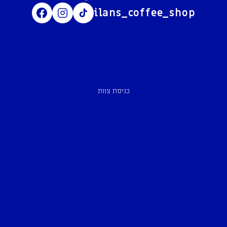
ilans_coffee_shop
כניסת צוות