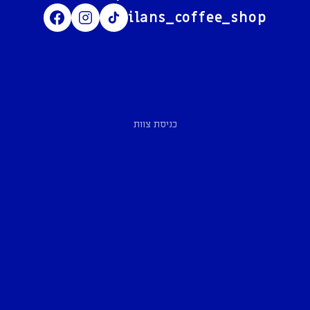
ilans_coffee_shop
כניסת צוות