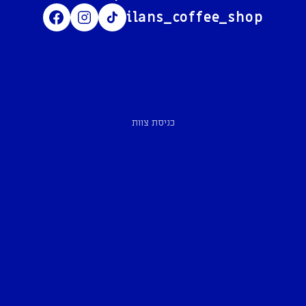
ilans_coffee_shop
כניסת צוות