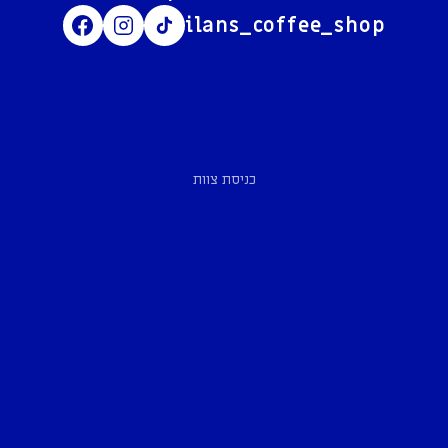
ilans_coffee_shop
כניסת צוות