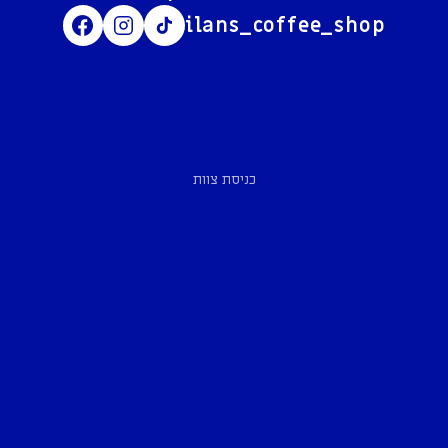
ilans_coffee_shop
כניסת צוות