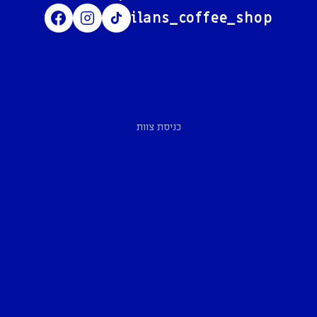
ilans_coffee_shop
כניסת צוות