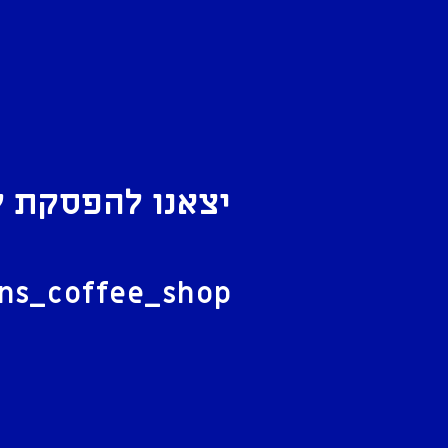
יצאנו להפסקת ק
ל
ans_coffee_shop