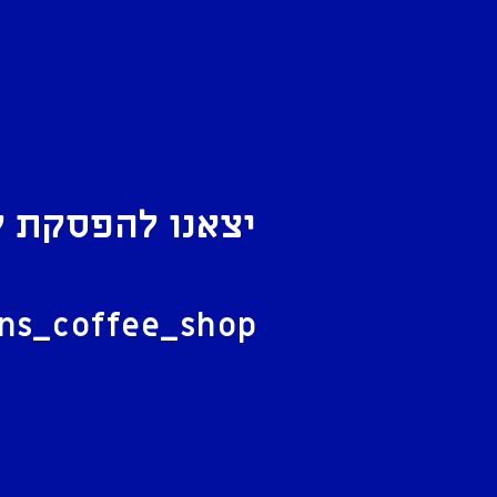
יצאנו להפסקת ק
ל
ans_coffee_shop