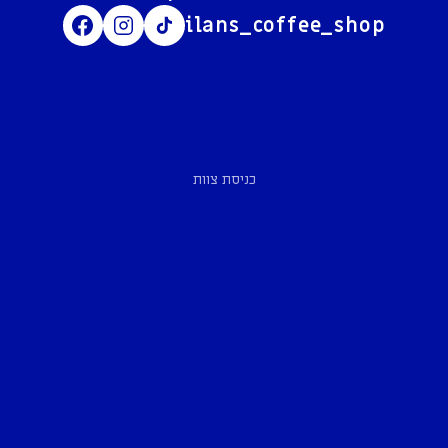
ilans_coffee_shop
כניסת צוות